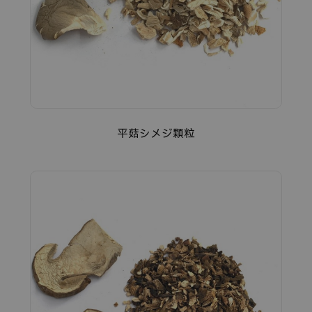
平菇シメジ顆粒