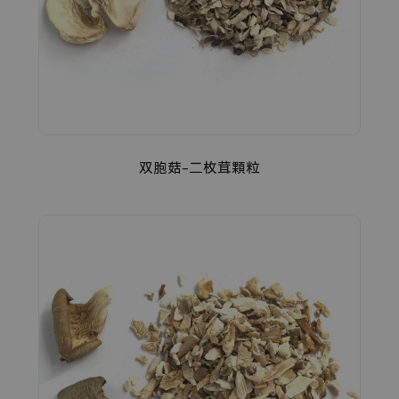
双胞菇-二枚茸顆粒